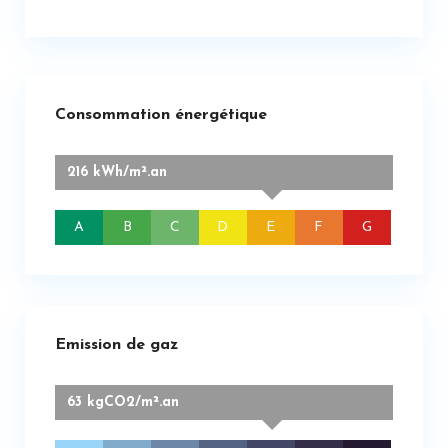
Consommation énergétique
216 kWh/m².an
A
B
C
D
E
F
G
Emission de gaz
63 kgCO2/m².an