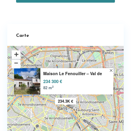
Carte
Maison Le Fenouiller – Val de
234 300 €
2
82 m
234.3K €