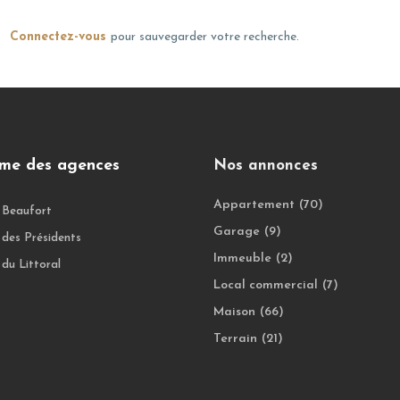
Connectez-vous
pour sauvegarder votre recherche.
me des agences
Nos annonces
Appartement
(70)
 Beaufort
Garage
(9)
des Présidents
Immeuble
(2)
du Littoral
Local commercial
(7)
Maison
(66)
Terrain
(21)