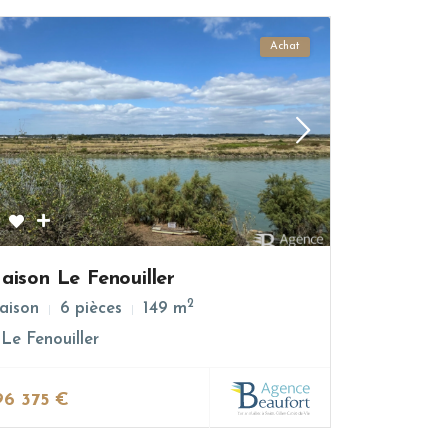
Achat
aison Le Fenouiller
2
aison
6 pièces
149 m
Le Fenouiller
96 375 €