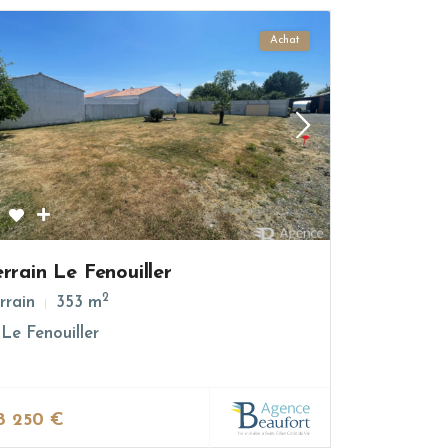
Achat
errain Le Fenouiller
2
rrain
353 m
Le Fenouiller
18 250 €