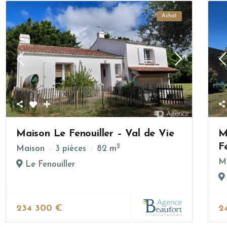
Achat
Maison Le Fenouiller – Val de Vie
M
F
2
Maison
3 pièces
82 m
M
Le Fenouiller
234 300 €
2