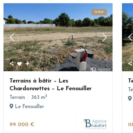
Achat
Terrains à bâtir – Les
T
Chardonnettes – Le Fenouiller
Te
2
Terrain
363 m
Le Fenouiller
99 000 €
1