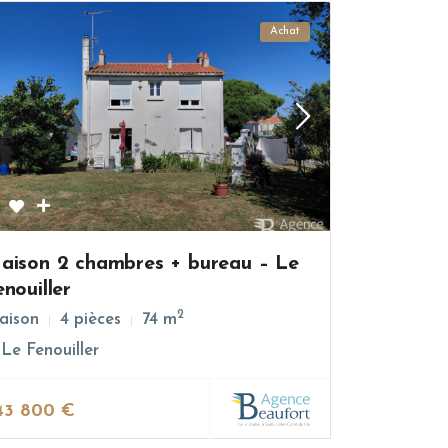
Achat
aison 2 chambres + bureau – Le
enouiller
2
aison
4 pièces
74 m
Le Fenouiller
43 800 €