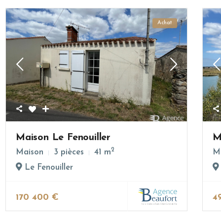
Achat
Maison Le Fenouiller
M
2
Maison
3 pièces
41 m
M
Le Fenouiller
170 400 €
4