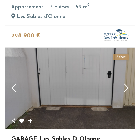
2
Appartement
3 pièces
59 m
Les Sables-d'Olonne
228 900 €
Achat
GARAGE Les Sables D Olonne