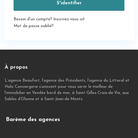
S'identifier
Besoin d'un compte? Inscrivez-vous ici!
Mot de passe oublié?
À propos
L’agence Beaufort, l’agence des Présidents, l’agence du Littoral et
Halo Conciergerie s’unissent pour vous servir le meilleur de
l’immobilier en Vendée bord de mer, à Saint-Gilles-Croix-de-Vie, aux
Sables d’Olonne et à Saint-Jean-de-Monts.
Barème des agences