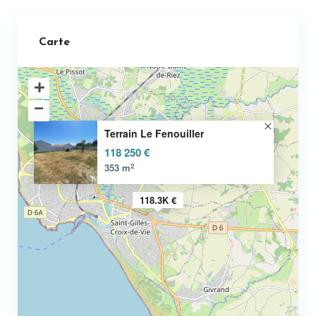
Carte
Terrain Le Fenouiller
118 250 €
2
353 m
118.3K €