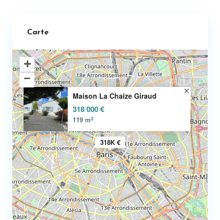
Carte
Maison La Chaize Giraud
318 000 €
2
119 m
318K €