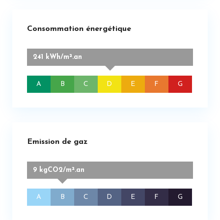
Consommation énergétique
241 kWh/m².an
A
B
C
D
E
F
G
Emission de gaz
9 kgCO2/m².an
A
B
C
D
E
F
G