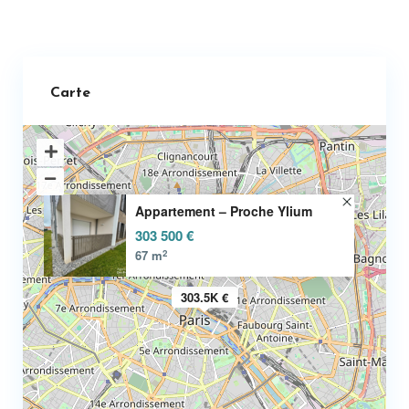
Carte
Appartement – Proche Ylium
303 500 €
2
67 m
303.5K €