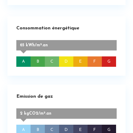
Consommation énergétique
65 kWh/m².an
A
B
C
D
E
F
G
Emission de gaz
2 kgCO2/m².an
A
B
C
D
E
F
G