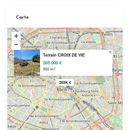
Carte
Terrain CROIX DE VIE
265 000 €
2
502 m
265K €